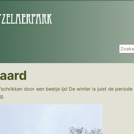
Zoeken
aard
chrikken door een beetje ijs! De winter is juist de period
g.