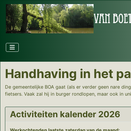
Handhaving in het p
De gemeentelijke BOA gaat (als er verder geen nare ding
fietsers. Vaak zal hij in burger rondlopen, maar ook in un
Activiteiten kalender 2026
Werkochtenden laatste zaterdag van de maand: